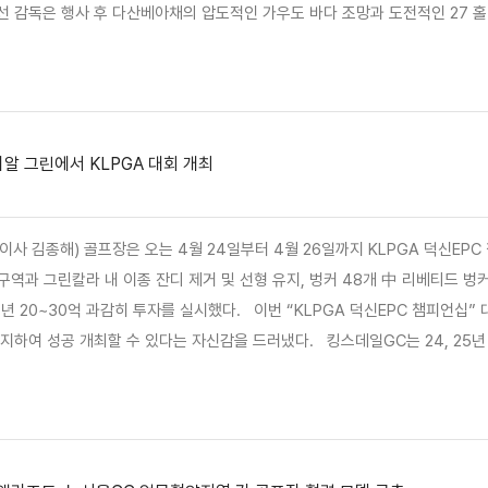
선 감독은 행사 후 다산베아채의 압도적인 가우도 바다 조망과 도전적인 27 홀
 최고의 코스”라며 극찬을 아끼지 않았다.. 한편, 다산베아채는 5 월 가정의 달
한 ‘푸른 잔디 위에서 나누는 행복한 기록’ 행…
알 그린에서 KLPGA 대회 개최
종해) 골프장은 오는 4월 24일부터 4월 26일까지 KLPGA 덕신EPC 챔피언십 대회를 개최 한다
구역과 그린칼라 내 이종 잔디 제거 및 선형 유지, 벙커 48개 中 리베티드 벙커
했다. 이번 “KLPGA 덕신EPC 챔피언십” 대회도 22년~24년 KPGA KLPGA 대회와 마찬가지로 “그린스피
있다는 자신감을 드러냈다. 킹스데일GC는 24, 25년 2회 연속 고객 선호도 베스트 대중형 골프장 10 선정과, 25년 경
영혁신 대상 수상한바 있다. (킹스데일GC, 도완수 명예기자)