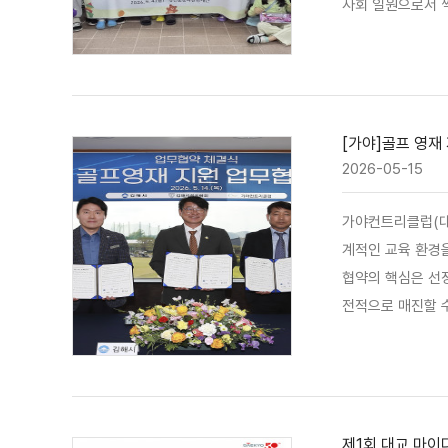
사회 일원으로서 씩
한 장난감을 어린
다"고 감사의 말을
[가야]골프 영재
2026-05-15
가야컨트리클럽(대
계적인 교육 환경을
협약의 핵심은 선
전적으로 매진할 수 있는 골프 환경을 제공하는 것이다
카스배 고등부 우
학년) 선수는 20
제1회 대교 마이