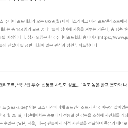
다스 주니어 골프대회가 오는 6/29(월) 마이다스레이크 이천 골프앤리조트에
대회는 총 144명의 골프 꿈나무들이 참여해 자웅을 겨루는 가운데, 총 1천만
 예정입니다. 참가 모집은 한국주니어골프협회 홈페이지(https://www.juniorgo
들의 산실이 될 금번 대회에 많은 관심과 성원 부탁드립니다.
리조트, ‘국보급 투수’ 선동열 사인회 성료… “격조 높은 골프 문화와 나
이드(Sea-side)’ 명문 코스 다산베아채 골프앤리조트가 한국 야구의 살아있
 4 월 25 일, 다산베아채는 홍보대사 선동열 전 감독을 초청해 사인회를 개최했
은 수많은 (일본, 서울, 대구) 팬들에게 직접 사인볼을 전달하며 특유의 매너