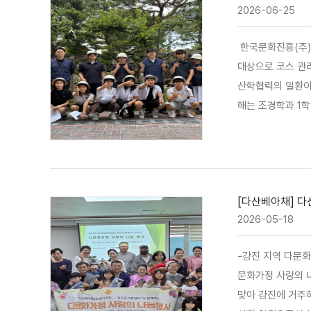
2026-06-25
한국문화진흥(주)
대상으로 코스 관리 실무 및 
산학협력의 일환이다
해는 조경학과 1학년
전 9시부터 4시간
차
[다산베아채] 다
2026-05-18
-강진 지역 다문화
문화가정 사랑의 
맞아 강진에 거주