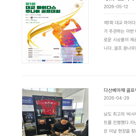
2026-05-12
제1회 대교 마이
가 주관하는 이번 
로운 시상품이 제공될
니다. 골프 꿈나무
다산베아채 골프앤
2026-04-29
남도 최고의 ‘씨사
트를 진행했다.지난
은 이날 현장을 찾