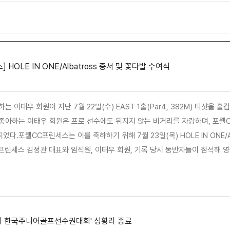
 HOLE IN ONE/Albatross 증서 및 꽃다발 수여식
는 이태우 회원이 지난 7월 22일(수) EAST 1홀(Par4, 382M) 티샷
 좋아하는 이태우 회원은 프로 선수에도 뒤지지 않는 비거리를 자랑하며, 포웰
다.포웰CC프린세스는 이를 축하하기 위해 7월 23일(목) HOLE IN ONE/A
프린세스 김정관 대표와 임직원, 이태우 회원, 기록 당시 동반자들이 참석해 
력을 강화하기 위해 마련한 것으로 포웰CC프린세스(대표이사 김정관)는 앞
행복한 추억을 만들어 드릴뿐만 아니라 지역관광 활성화와 골프산업 발전에도 …
회 한국주니어골프선수권대회' 성황리 종료