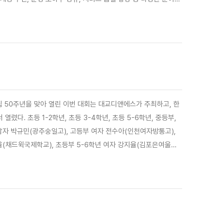
 폭넓은 이용 기회를 제공하고, 지역 관광 활성화와 골프 산업 발
립 50주년을 맞아 열린 이번 대회는 대교디앤에스가 주최하고, 한
. 초등 1-2학년, 초등 3-4학년, 초등 5-6학년, 중등부,
남자 박규민(광주숭일고), 고등부 여자 전수아(인천여자방통고),
율(채드윅국제학교), 초등부 5-6학년 여자 강지율(김포은여울초),
2학년 남자 민윤우(대전흥도초), 초등부 1-2학년 여자 임현진(울