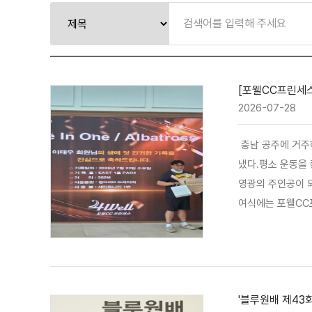
[포웰CC프린세스]
2026-07-28
충남 공주에 거주하
냈다.평소 운동을
영광의 주인공이 되었
여식에는 포웰CC
이고 골프장 경쟁
게 보다 즐겁고 
'블루원배 제43