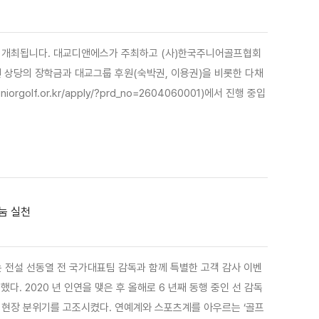
서 개최됩니다. 대교디앤에스가 주최하고 (사)한국주니어골프협회
원 상당의 장학금과 대교그룹 후원(숙박권, 이용권)을 비롯한 다채
lf.or.kr/apply/?prd_no=2604060001)에서 진행 중입
눔 실천
는 전설 선동열 전 국가대표팀 감독과 함께 특별한 고객 감사 이벤
다. 2020 년 인연을 맺은 후 올해로 6 년째 동행 중인 선 감독
로 현장 분위기를 고조시켰다. 연예계와 스포츠계를 아우르는 ‘골프