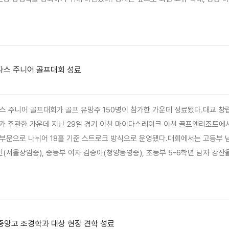
계획이다.또한 각 골프장이 보유한 특색 있는 서비스를 연계해 회원들에게 보다
침이다.김흥길 다산베아채 골프앤리조트 사장은 "50년 전통의 명문 …
다스 주니어 골프대회 성료
스 주니어 골프대회가 골프 유망주 150명이 참가한 가운데 성료됐다.​대교 창
주관한 가운데 지난 29일 경기 이천 마이다스레이크 이천 골프앤리조트에서 열렸다
 부문으로 나뉘어 18홀 기준 스트로크 방식으로 운영됐다.​대회에서는 고등부 
(서울상암중), 중등부 여자 김승아(청양동영중), 초등부 5-6학년 남자 강산
남자 김강우(평택새빛초), 초등부 3-4학년 여자 최율(화성무봉초), 초등부 1-
 우승을 차지했다.​대교그룹이 운영하는 대중형 골프장인 마이다스레이크에…
중앙고 조경학과 대상 현장 견학 성료