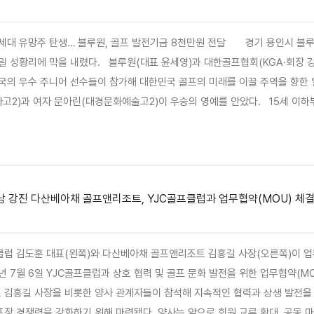
 블루원, 골프 발전기금 8천만원 전달 경기 용인시 블루원용인컨트리클럽에서 열린 '블루원배 제43회 한국주니어골프
 대한골프협회(KGA·회장 강형모)가 공동 주최한 이번 대회는 지난 22일부터 24일까지 사흘
우수 주니어 선수들이 참가해 대한민국 골프의 미래를 이끌 주역을 향한 열띤 경쟁을 펼쳤다. 최종 3라운드 
아린(대경문화예술고2)이 우승의 영예를 안았다. 15세 이하부에서는 남자 천지율(신성중3)과 여자 강예서(학산여자중2)가
 이하부에서는 남자 박찬우(대전장대초6)와 여자 김미주(슬기초6)가 각각 우승컵을 들어 올렸다. 대회
남 강진 다산베아채 골프앤리조트, YJC골프클럽과 업무협약(MOU) 체
클럽 김도훈 대표(왼쪽)와 다산베아채 골프앤리조트 김흥길 사장(오른쪽)이 업무협약(MO
년 7월 6일 YJC골프클럽과 상호 협력 및 골프 문화 발전을 위한 업무협약(
 김흥길 사장을 비롯한 양사 관계자들이 참석해 지속적인 협력과 상생 발전을 
장 경쟁력을 강화하기 위해 마련됐다. 양사는 앞으로 회원 교류 확대, 공동 마