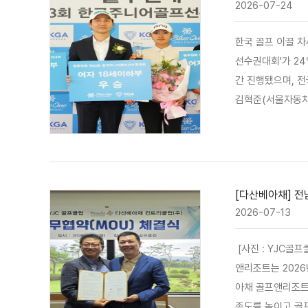
2026-07-24
한국 골프 이끌 차세대 유망주 탄생…
선수권대회'가 24일 성황리에 막을 내렸다. 블루원(대표 윤세영)과
간 진행됐으며, 전국의 
김혁준(서울자동차고2)과 여자 문
정상에 올랐으며, 12세
…
[다산베아채] 전
2026-07-13
[사진 : YJC골프
앤리조트는 2026
아채 골프앤리조트
족도를 높이고 골프