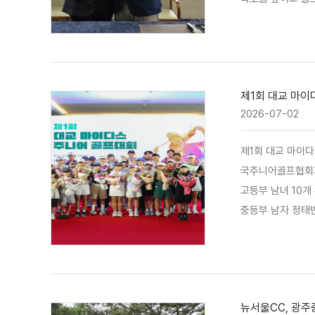
서 협력을 이어갈 
전에도 기여할 방
제1회 대교 마이
2026-07-02
제1회 대교 마이다
국주니어골프협회가 
고등부 남녀 10개
중등부 남자 정태빈
초등부 3-4학년 
산동대초)이 각각
뉴서울CC, 광주