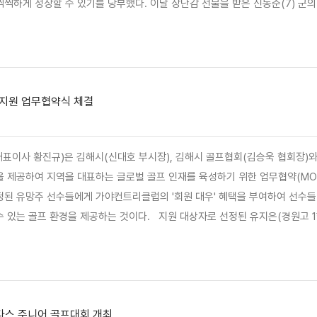
씩하게 성장할 수 있기를 당부했다. 이날 장난감 선물을 받은 신동준(7) 군의 
이날 선물로 받게 돼 뭐라 말할 수 없을 정도로 기쁘다"면서 "다산베아채 직원
 전했다. 이날 나눔 행사에는 다…
 지원 업무협약식 체결
표이사 황진규)은 김해시(신대호 부시장), 김해시 골프협회(김승욱 협회장)와
 제공하여 지역을 대표하는 글로벌 골프 인재를 육성하기 위한 업무협약(MOU
정된 유망주 선수들에게 가야컨트리클럽의 '회원 대우' 혜택을 부여하여 선수들
. 지원 대상자로 선정된 유지은(경원고 1학년) 선수는 2026년 전국소년체전 경남 대표 선발전 우승 및 박
승을 차지한 차세대 에이스로서 현재 넥센·세인트나인 주니어 선수단으로도 활동
25년 KLPGA-삼천리 Together 꿈나무 대회에서 이글상을 수상하고 …
다스 주니어 골프대회 개최