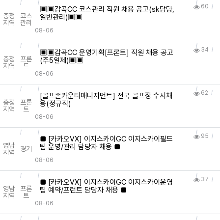
60
▣▣감곡CC 코스관리 직원 채용 공고(sk담당,
충청
코스
일반관리)▣▣
지역
관리
08-06
34
▣▣감곡CC 운영기획[프론트] 직원 채용 공고
충청
프론
(주5일제)▣▣
지역
트
08-06
62
[골프존카운티매니지먼트] 전국 골프장 수시채
충청
프론
용(정규직)
지역
트
08-06
95
■ [카카오VX] 이지스카이GC 이지스카이필드
영남
팀 운영/관리 담당자 채용 ■
경기
지역
08-06
37
■ [카카오VX] 이지스카이GC 이지스카이운영
영남
프론
팀 예약/프런트 담당자 채용 ■
지역
트
08-06