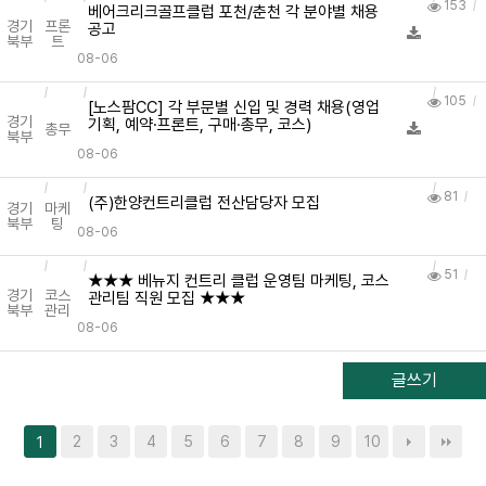
153
베어크리크골프클럽 포천/춘천 각 분야별 채용
경기
프론
공고
북부
트
08-06
105
[노스팜CC] 각 부문별 신입 및 경력 채용(영업
경기
기획, 예약·프론트, 구매·총무, 코스)
총무
북부
08-06
81
(주)한양컨트리클럽 전산담당자 모집
경기
마케
북부
팅
08-06
51
★★★ 베뉴지 컨트리 클럽 운영팀 마케팅, 코스
경기
코스
관리팀 직원 모집 ★★★
북부
관리
08-06
글쓰기
2
3
4
5
6
7
8
9
10
1