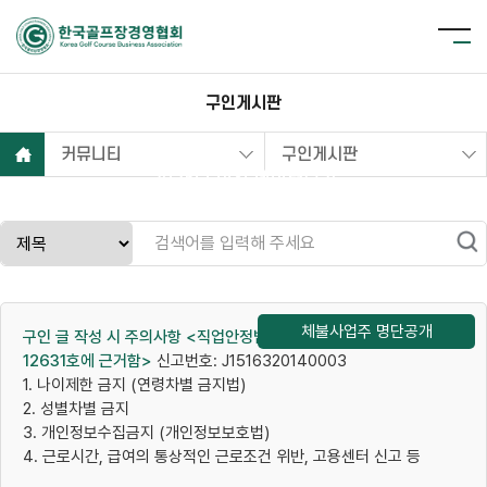
구인게시판
커뮤니티
구인게시판
2025년 이전 데이터보기
체불사업주 명단공개
구인 글 작성 시 주의사항 <직업안정법 (시행 2014.5.20) 법률 제
12631호에 근거함>
신고번호: J1516320140003
1. 나이제한 금지 (연령차별 금지법)
2. 성별차별 금지
3. 개인정보수집금지 (개인정보보호법)
4. 근로시간, 급여의 통상적인 근로조건 위반, 고용센터 신고 등