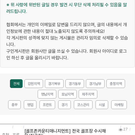
※ 위 사항에 위반된 글일 경우 발견 시 무단 삭제 처리될 수 있음을 알
려드립니다.
협회에서는 개인의 이메일로 답변을 드리지 않으며, 글의 내용에서 개
인정보에 관한 내용이 절대 노출되지 않도록 주의하세요!
각 게시판의 성격에 맞지 않는 게시물은 관리자 임의로 삭제할 수 있습
니다.
구인게시판은 회원사만 글을 쓰실 수 있습니다. 회원사 아이디로 로그
인 하신 후 글을 올리시기 바랍니다.
전체
강원지역
경기북부
경기동부
경기남부
충청지역
영남지역
호남지역
제주지역
총무
영업
프런트
경기
코스관리
시설
마케팅
27
[골프존카운티매니지먼트] 전국 골프장 수시채