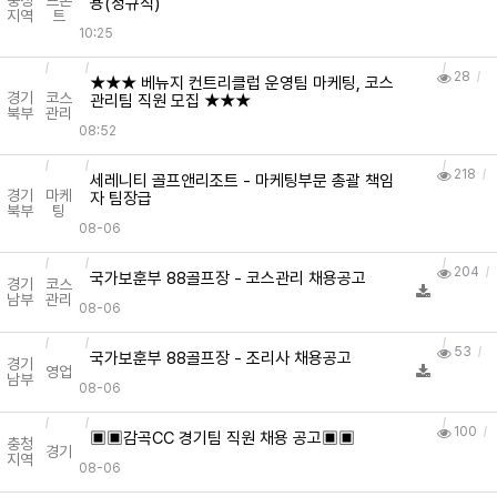
충청
프론
용(정규직)
지역
트
10:25
28
★★★ 베뉴지 컨트리클럽 운영팀 마케팅, 코스
경기
코스
관리팀 직원 모집 ★★★
북부
관리
08:52
218
세레니티 골프앤리조트 - 마케팅부문 총괄 책임
경기
마케
자 팀장급
북부
팅
08-06
204
국가보훈부 88골프장 - 코스관리 채용공고
경기
코스
남부
관리
08-06
53
국가보훈부 88골프장 - 조리사 채용공고
경기
영업
남부
08-06
100
▣▣감곡CC 경기팀 직원 채용 공고▣▣
충청
경기
지역
08-06