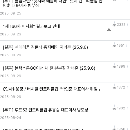
[부고] 클럽나인브릿지와 해슬리 나인브릿지 컨트리클럽 안
명훈 대표이사 빙부상
2025-09-25
2322
“제 166차 이사회” 결과보고 안내
2025-09-23
1951
[결혼] 센테리움 김문식 총지배인 자녀혼 (25.9.6)
2025-08-29
1899
[결혼] 블랙스톤GC이천 채 철 본부장 자녀혼 (25.9.6)
2025-08-29
1872
《인사》 용평 / 버치힐 컨트리클럽 『박인준 대표이사 취임 』
2025-08-29
1902
[부고] 루트52 컨트리클럽 유용승 대표이사 빙모상
2025-08-24
1958