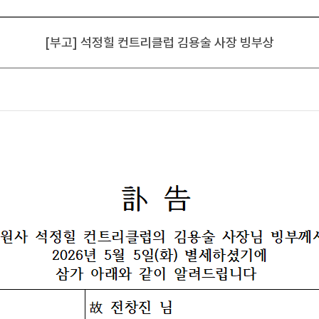
[부고] 석정힐 컨트리클럽 김용술 사장 빙부상