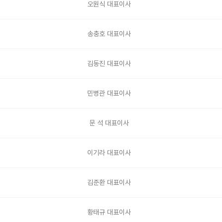
오원식 대표이사
송충호 대표이사
김동진 대표이사
민병관 대표이사
문 석 대표이사
이기라 대표이사
김준환 대표이사
황태규 대표이사