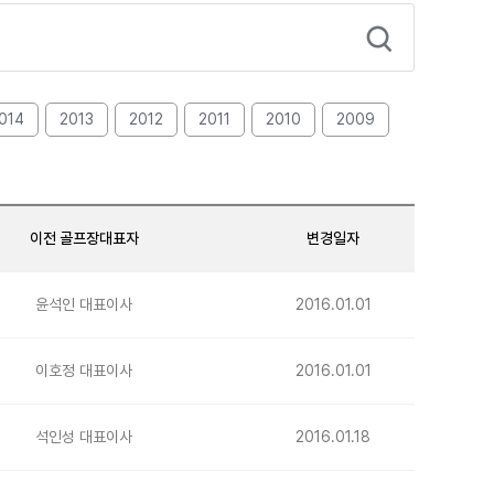
014
2013
2012
2011
2010
2009
이전 골프장대표자
변경일자
윤석인 대표이사
2016.01.01
이호정 대표이사
2016.01.01
석인성 대표이사
2016.01.18