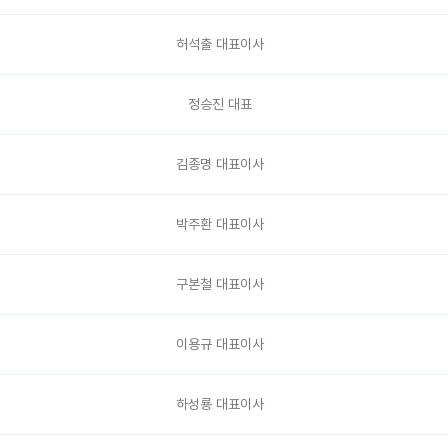
허석출 대표이사
정승진 대표
김종명 대표이사
박주환 대표이사
구본철 대표이사
이용규 대표이사
하성룡 대표이사