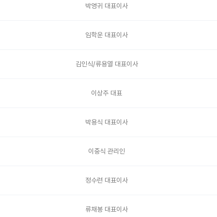
박영귀 대표이사
임학운 대표이사
김인식/류용열 대표이사
이상주 대표
박용식 대표이사
이중식 관리인
정수련 대표이사
류채봉 대표이사