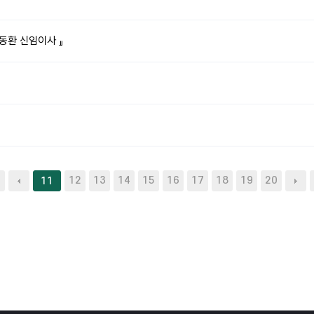
동환 신임이사 』
12
13
14
15
16
17
18
19
20
11