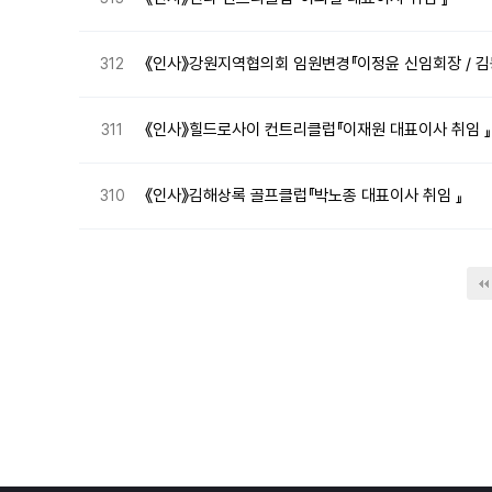
《인사》강원지역협의회 임원변경『이정윤 신임회장 / 김
312
《인사》힐드로사이 컨트리클럽『이재원 대표이사 취임 』
311
《인사》김해상록 골프클럽『박노종 대표이사 취임 』
310
다음
맨끝