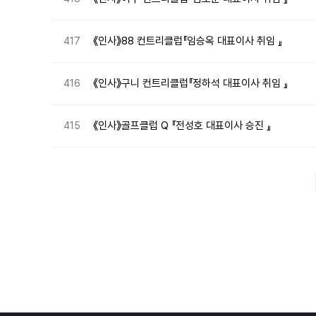
《인사》88 컨트리클럽『임승옥 대표이사 취임 』
417
《인사》구니 컨트리클럽『정하석 대표이사 취임 』
416
《인사》골프클럽 Q 『전성호 대표이사 승진 』
415
다음
맨끝