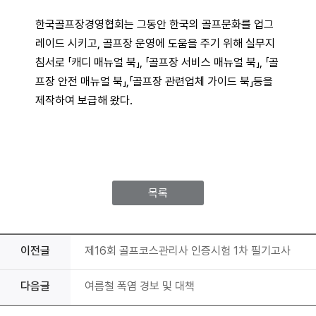
한국골프장경영협회는 그동안 한국의 골프문화를 업그
레이드 시키고, 골프장 운영에 도움을 주기 위해 실무지
침서로 「캐디 매뉴얼 북」, 「골프장 서비스 매뉴얼 북」, 「골
프장 안전 매뉴얼 북」,「골프장 관련업체 가이드 북」등을
제작하여 보급해 왔다.
목록
이전글
제16회 골프코스관리사 인증시험 1차 필기고사
다음글
여름철 폭염 경보 및 대책