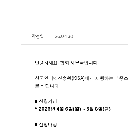
작성일
26.04.30
.
.
안녕하세요
협회 사무국입니다
(KISA)
한국인터넷진흥원
에서 시행하는
「
중소
.
를 바랍니다
■
신청기간
* 2026
4
6
(
) ~ 5
8
(
)
년
월
일
월
월
일
금
■
신청대상