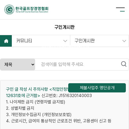
구인게시판
커뮤니티
구인게시판
2025년 이전 데이터보기
체불사업주 명단공개
구인 글 작성 시 주의사항 <직업안정법 (시행 2014.5.20) 법률 제
12631호에 근거함>
신고번호: J1516320140003
1. 나이제한 금지 (연령차별 금지법)
2. 성별차별 금지
3. 개인정보수집금지 (개인정보보호법)
4. 근로시간, 급여의 통상적인 근로조건 위반, 고용센터 신고 등