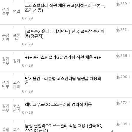
239
크리스탈밸리 직원 채용 공고(시설관리,프론트,
경기
조리,식음)
영업
북부
07-29
227
[골프존카운티매니지먼트] 전국 골프장 수시채
충청
프론
용(정규직)
지역
트
07-29
366
♦️♦️♦️ 프리스틴밸리GC 경기팀 직원 채용 ♦️♦️♦️
경기
경기
북부
07-29
400
남서울컨트리클럽 코스관리팀 팀원급 채용의
경기
코스
건
남부
관리
07-29
372
레이크우드CC 코스관리팀 경력직 채용
경기
코스
북부
관리
07-29
335
음성 썬밸리CC 코스관리 직원 채용 (일죽 IC,
충청
코스
삼성 IC 근접)