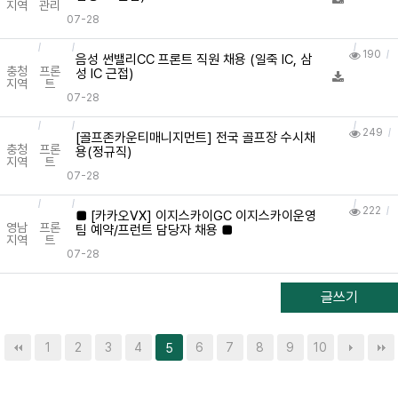
지역
관리
07-28
190
음성 썬밸리CC 프론트 직원 채용 (일죽 IC, 삼
충청
프론
성 IC 근접)
지역
트
07-28
249
[골프존카운티매니지먼트] 전국 골프장 수시채
충청
프론
용(정규직)
지역
트
07-28
222
■ [카카오VX] 이지스카이GC 이지스카이운영
영남
프론
팀 예약/프런트 담당자 채용 ■
지역
트
07-28
글쓰기
1
2
3
4
6
7
8
9
10
5