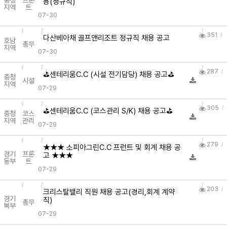
충청
프론
용(정규직)
지역
트
07-30
351
다산베아채 골프앤리조트 정규직 채용 공고
호남
총무
지역
07-30
287
⛳️센테리움C.C (시설 전기담당) 채용 공고⛳️
충청
시설
지역
07-29
305
⛳️센테리움C.C (코스관리 S/K) 채용 공고⛳️
충청
코스
지역
관리
07-29
279
★★★ 소피아그린C.C 프런트 및 회계 채용 공
경기
프론
고 ★★★
동부
트
07-29
203
크리스탈밸리 직원 채용 공고(경리,회계 계약
경기
직)
총무
북부
07-29