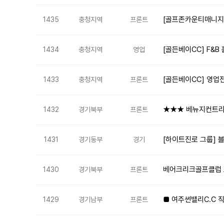
[골프존카운티매니지
1435
충청지역
프론트
[골든베이CC] F&B
1434
충청지역
영업
[골든베이CC] 영업
1433
충청지역
프론트
★★★ 베뉴지컨트리
1432
경기북부
프론트
[하이트진로 그룹] 
1431
경기동부
경기
베어크리크골프클럽 
1430
경기북부
프론트
■ 여주썬밸리C.C 
1429
경기남부
프론트