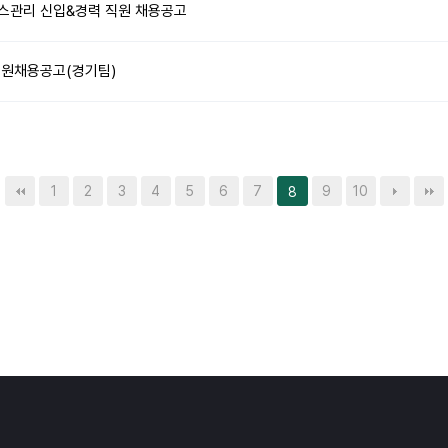
스관리 신입&경력 직원 채용공고
직원채용공고(경기팀)
1
2
3
4
5
6
7
9
10
8