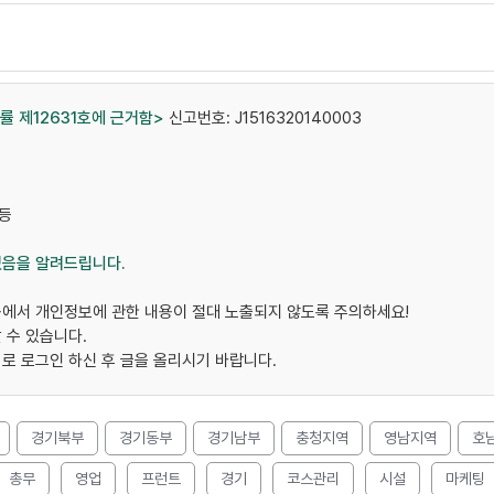
법률 제12631호에 근거함>
신고번호: J1516320140003
 등
 있음을 알려드립니다.
용에서 개인정보에 관한 내용이 절대 노출되지 않도록 주의하세요!
 수 있습니다.
로 로그인 하신 후 글을 올리시기 바랍니다.
경기북부
경기동부
경기남부
충청지역
영남지역
호
총무
영업
프런트
경기
코스관리
시설
마케팅