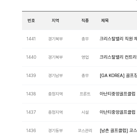
번호
지역
직종
제목
크리스탈밸리 직원 채
1441
경기북부
총무
크리스탈밸리 컨트리클
1440
경기북부
영업
[GA KOREA] 골
1439
경기남부
총무
아난티중앙골프클럽 
1438
충청지역
프론트
아난티중앙골프클럽 직
1437
충청지역
시설
[남촌 골프클럽] 코
1436
경기동부
코스관리