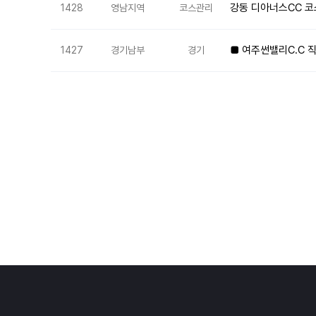
강동 디아너스CC 코
1428
영남지역
코스관리
■ 여주썬밸리C.C 
1427
경기남부
경기
다음
맨끝