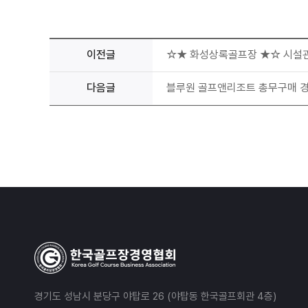
이전글
☆★ 화성상록골프장 ★☆ 시설관
다음글
블루원 골프앤리조트 총무구매 
경기도 성남시 분당구 야탑로 26 (야탑동 한국골프회관 4층)