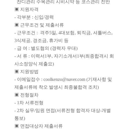
잔디관리 수목관리 시비시약 등 코스관리 전반
▣ 지원자격
- 각부분 : 신입/경력
▣ 근무조건 및 제출서류
- 근무조건 : 격주5일, 4대보험, 퇴직금, 셔틀버스,
3식제공, 경조금, 휴가비 등
- 급 여 : 별도협의 (경력자 우대)
- 서 류 : 이력서1부, 자기소개서1부(최종합격시 회
사소정양식 제출요)
▣ 지원방법
- 이메일접수 : coolkenzo@naver.com (기재사항 및
제출서류에 착오 발생시 최종불합격 조치)
▣ 전형절차
- 1차 서류전형
- 2차 실무/임원 면접(서류전형 합격자 대상-개별
통보)
▣ 면접대상자 제출서류