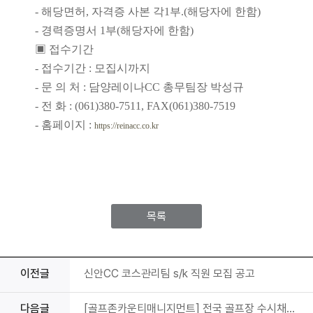
- 해당면허, 자격증 사본 각1부.(해당자에 한함)
- 경력증명서 1부(해당자에 한함)
▣ 접수기간
- 접수기간 : 모집시까지
- 문 의 처 : 담양레이나CC 총무팀장 박성규
- 전 화 : (061)380-7511, FAX(061)380-7519
- 홈페이지 :
https://reinacc.co.kr
목록
이전글
신안CC 코스관리팀 s/k 직원 모집 공고
다음글
[골프존카운티매니지먼트] 전국 골프장 수시채용(정규직)