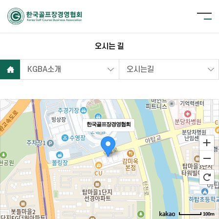
오시는 길
KGBA소개
오시는길
한국골프장경영협회
100m