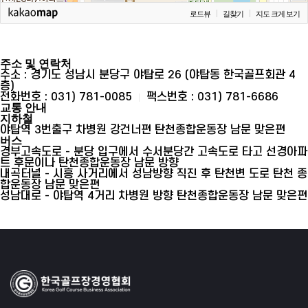
로드뷰
길찾기
지도 크게 보기
주소 및 연락처
주소 :
경기도 성남시 분당구 야탑로 26 (야탑동 한국골프회관 4
층)
전화번호 :
031) 781-0085
팩스번호 :
031) 781-6686
교통 안내
지하철
야탑역 3번출구 차병원 강건너편 탄천종합운동장 남문 맞은편
버스
경부고속도로 - 분당 입구에서 수서분당간 고속도로 타고 선경아파
트 후문이나 탄천종합운동장 남문 방향
내곡터널 - 시흥 사거리에서 성남방향 직진 후 탄천변 도로 탄천 종
합운동장 남문 맞은편
성남대로 - 야탑역 4거리 차병원 방향 탄천종합운동장 남문 맞은편